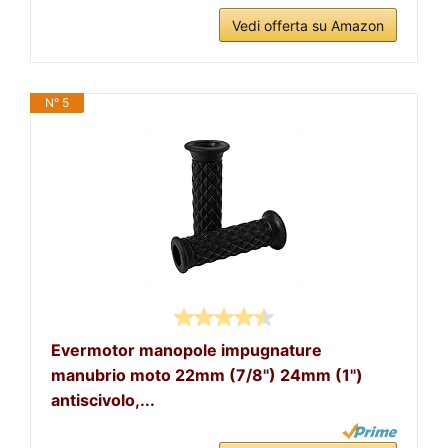
Vedi offerta su Amazon
N° 5
Evermotor manopole impugnature
manubrio moto 22mm (7/8") 24mm (1")
antiscivolo,...