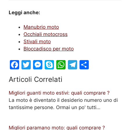
Leggi anche:
Manubrio moto
Occhiali motocross
Stivali moto
Bloccadisco per moto
F
T
M
S
W
T
S
a
w
e
k
h
el
h
Articoli Correlati
c
itt
s
y
at
e
ar
e
er
s
p
s
gr
e
Migliori guanti moto estivi: quali comprare ?
b
e
e
A
a
La moto è diventato il desiderio numero uno di
tantissime persone. Ormai un po' tutti…
o
n
p
m
o
g
p
k
er
Migliori paramano moto: quali comprare ?