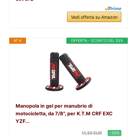
Vedi offerta su Amazon
N° 4
OFFERTA - SCONTO DEL 53%
Manopola in gel per manubrio di
motocicletta, da 7/8", per K.T.M CRF EXC
YZF...
11,39 EUR
−53%